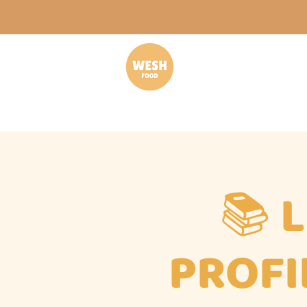
📚 L
PROFI