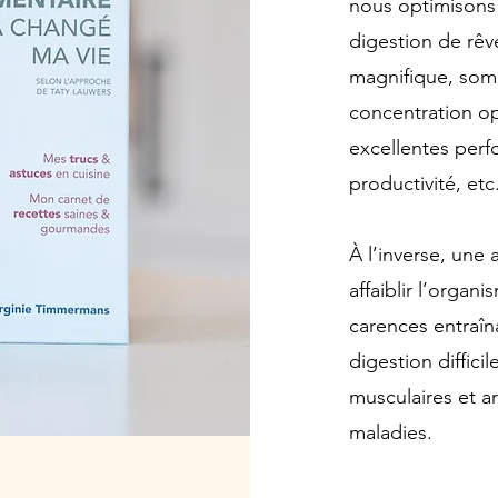
nous optimisons
digestion de rêv
magnifique, somm
concentration o
excellentes perf
productivité, etc.
À l’inverse, une
affaiblir l’orga
carences entraîn
digestion difficil
musculaires et ar
maladies.