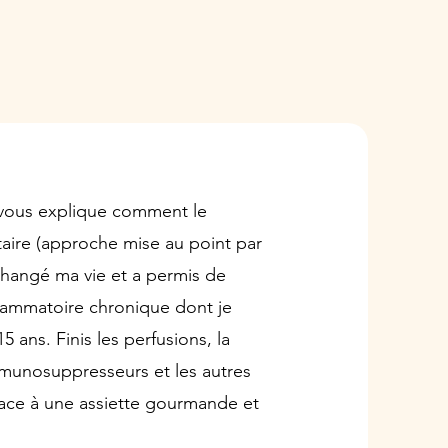
e vous explique comment le
air
e (approche mise au point par
 changé m
a vie et a permis de
nflammatoire chronique dont je
5 ans. Finis les perfusions, la
mmunosuppresseurs et les autres
ace à une assiette gourmande et