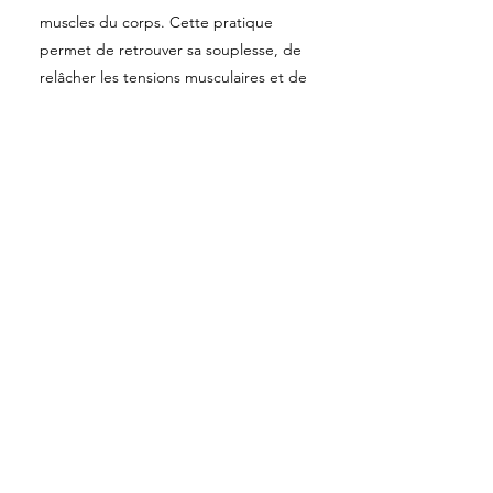
muscles du corps. Cette pratique
permet de retrouver sa souplesse, de
relâcher les tensions musculaires et de
se détendre en douceur. À pratiquer
sans modération dès que le besoin
s’en fait sentir, après un moment de
stress ou une journée de travail par
exemple.
Je vous invite à tester
quelques
exercices de stretching
proposés par
Mady Morisson, professeur de yoga,
dans cette vidéo youtube.