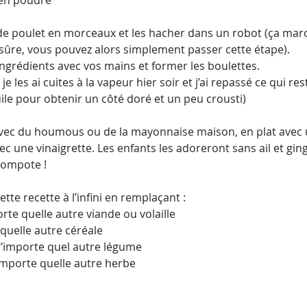
 en poudre
 de poulet en morceaux et les hacher dans un robot (ça marc
sûre, vous pouvez alors simplement passer cette étape).
ingrédients avec vos mains et former les boulettes.
e les ai cuites à la vapeur hier soir et j’ai repassé ce qui rest
ile pour obtenir un côté doré et un peu crousti)
 avec du houmous ou de la mayonnaise maison, en plat avec
c une vinaigrette. Les enfants les adoreront sans ail et gi
compote !
tte recette à l’infini en remplaçant :
orte quelle autre viande ou volaille
 quelle autre céréale
 n’importe quel autre légume
’importe quelle autre herbe