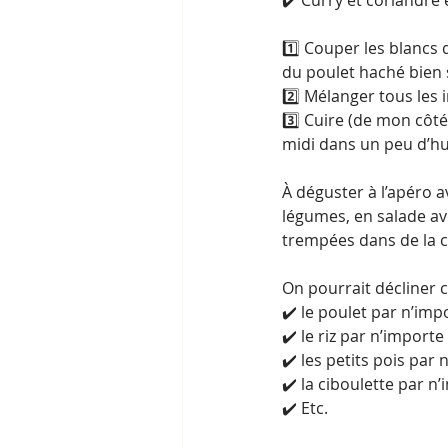
✔️ Curry et coriandre
1️⃣ Couper les blancs
du poulet haché bien 
2️⃣ Mélanger tous les 
3️⃣ Cuire (de mon côté j
midi dans un peu d’hu
À déguster à l’apéro
légumes, en salade ave
trempées dans de la 
On pourrait décliner ce
✔️ le poulet par n’imp
✔️ le riz par n’importe
✔️ les petits pois par
✔️ la ciboulette par n
✔️ Etc.