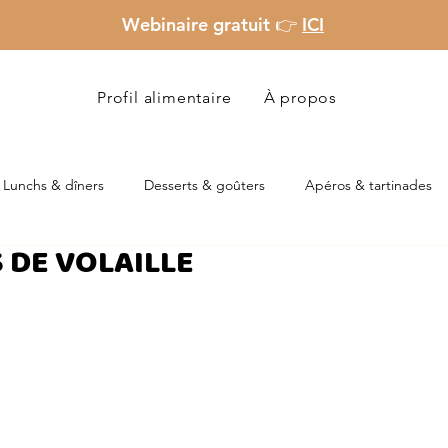
Webinaire gratuit 👉
ICI
Profil alimentaire
À propos
Lunchs & dîners
Desserts & goûters
Apéros & tartinades
 DE VOLAILLE
Veggie
Pauvre en glucides
Pauvre en salicylates
Trucs