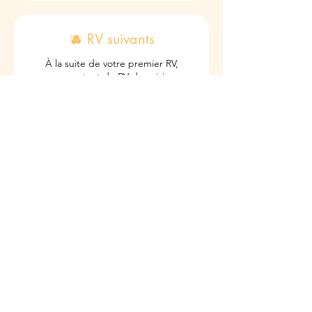
🫐 RV suivants
À la suite de votre premier RV,
prenez autant de RV de suivi que
souhaité (40 min)
40 min
40
40 €
euros
Réserver