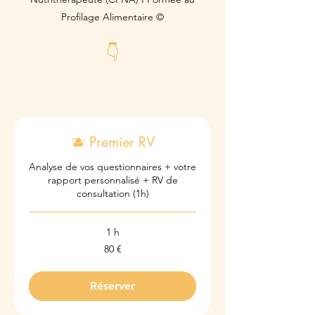
Profilage Alimentaire ©
👇
🫐 Premier RV
Analyse de vos questionnaires + votre
rapport personnalisé + RV de
consultation (1h)
1 h
80
80 €
euros
Réserver