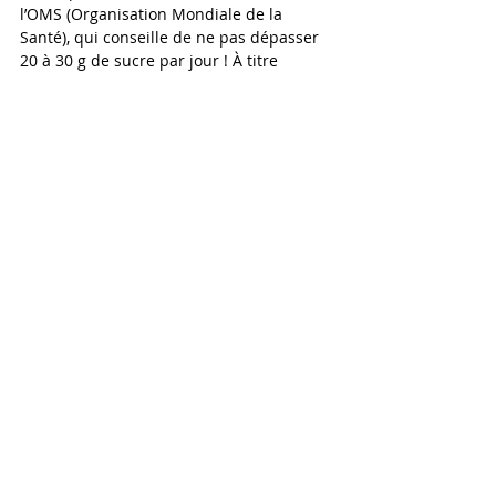
l’OMS (Organisation Mondiale de la 
Santé), qui conseille de ne pas dépasser 
20 à 30 g de sucre par jour ! À titre 
d’exemple, une seule canette de soda 
représente 2 fois plus de sucre que ce 
que nos arrières-grands parents 
consommaient sur une journée entière ! 
Alors pour rester en bonne santé, on y va 
mollo sur les aliments sucrés !
Rejoignez lE CHALLENGE Weshfood pour 
que nous puissions ensemble déterminer 
votre profil alimentaire personnel ainsi 
que le plan alimentaire le plus adapté à 
votre métabolisme !
En savoir plus