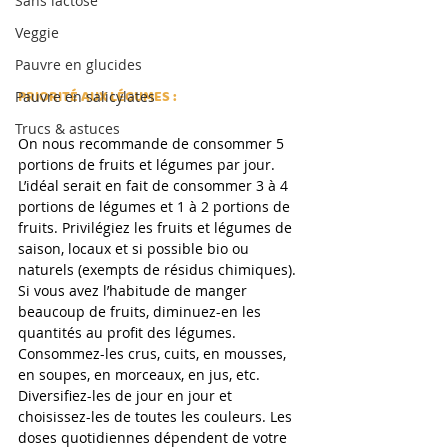
Sans lactose
Veggie
Pauvre en glucides
PRIORITÉ AUX LÉGUMES :
Pauvre en salicylates
Trucs & astuces
On nous recommande de consommer 5 
portions de fruits et légumes par jour. 
L’idéal serait en fait de consommer 3 à 4 
portions de légumes et 1 à 2 portions de 
fruits. Privilégiez les fruits et légumes de 
saison, locaux et si possible bio ou 
naturels (exempts de résidus chimiques). 
Si vous avez l’habitude de manger 
beaucoup de fruits, diminuez-en les 
quantités au profit des légumes. 
Consommez-les crus, cuits, en mousses, 
en soupes, en morceaux, en jus, etc. 
Diversifiez-les de jour en jour et 
choisissez-les de toutes les couleurs. Les 
doses quotidiennes dépendent de votre 