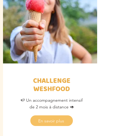
CHALLENGE
WESHFOOD
🍉 Un accompagnement intensif
de 2 mois à distance 🥑
En savoir plus